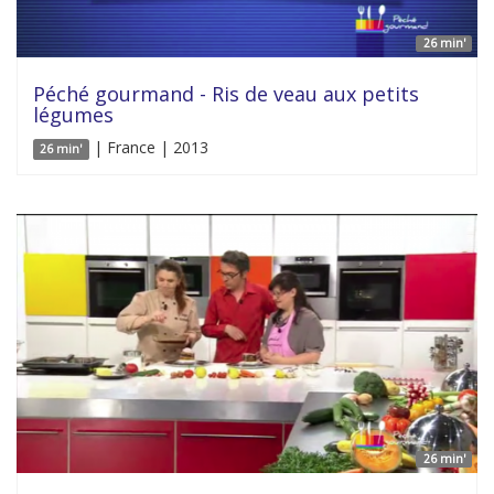
26 min'
Péché gourmand - Ris de veau aux petits
légumes
| France | 2013
26 min'
26 min'