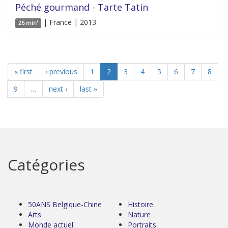
Péché gourmand - Tarte Tatin
| France | 2013
26 min'
« first
‹ previous
1
2
3
4
5
6
7
8
9
…
next ›
last »
Catégories
50ANS Belgique-Chine
Histoire
Arts
Nature
Monde actuel
Portraits