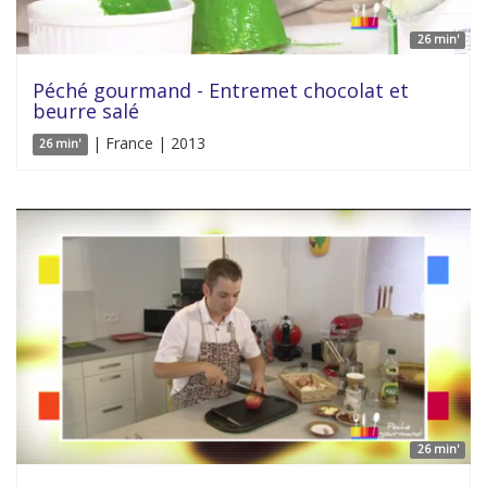
26 min'
Péché gourmand - Entremet chocolat et
beurre salé
| France | 2013
26 min'
26 min'