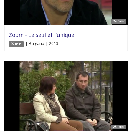
29 min'
Zoom - Le seul et l'unique
| Bulgaria | 2013
29 min'
28 min'