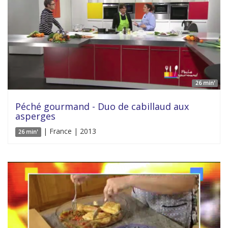
26 min'
Péché gourmand - Duo de cabillaud aux
asperges
| France | 2013
26 min'