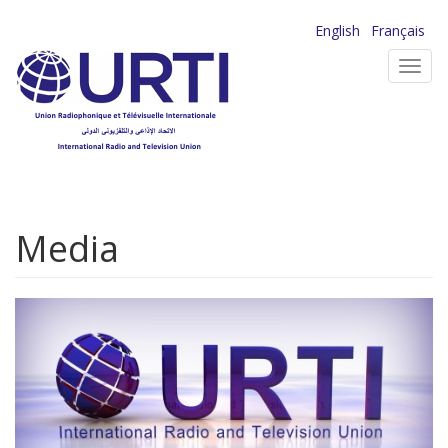
Aller
English
Français
au
Toggl
contenu
navig
principal
Media