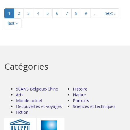
1
2
3
4
5
6
7
8
9
…
next ›
last »
Catégories
50ANS Belgique-Chine
Histoire
Arts
Nature
Monde actuel
Portraits
Découvertes et voyages
Sciences et techniques
Fiction