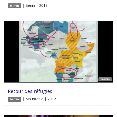
| Benin | 2013
23 min'
14 min'
Retour des réfugiés
| Mauritania | 2012
14 min'