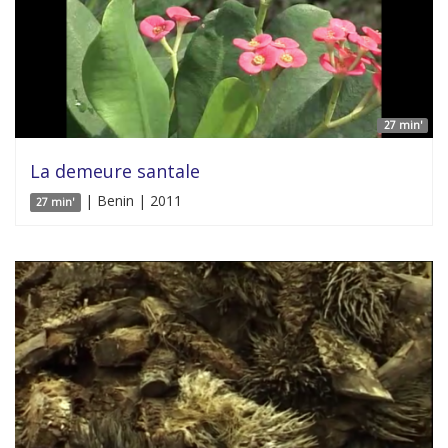
27 min'
La demeure santale
| Benin | 2011
27 min'