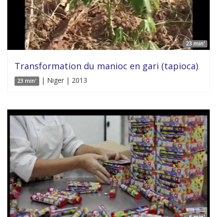
23 min'
Transformation du manioc en gari (tapioca)
| Niger | 2013
23 min'
6 min'