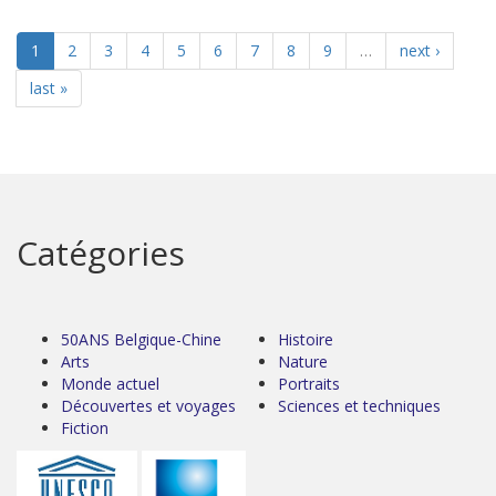
1
2
3
4
5
6
7
8
9
…
next ›
last »
Catégories
50ANS Belgique-Chine
Histoire
Arts
Nature
Monde actuel
Portraits
Découvertes et voyages
Sciences et techniques
Fiction