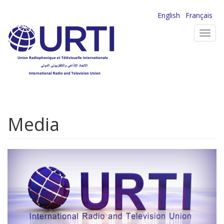
Aller
English
Français
au
Toggl
contenu
navig
principal
Media