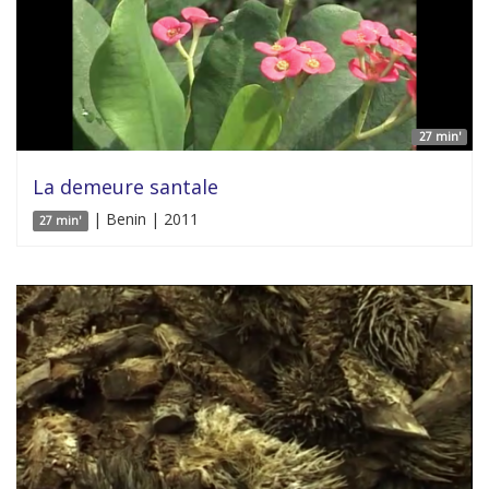
27 min'
La demeure santale
| Benin | 2011
27 min'