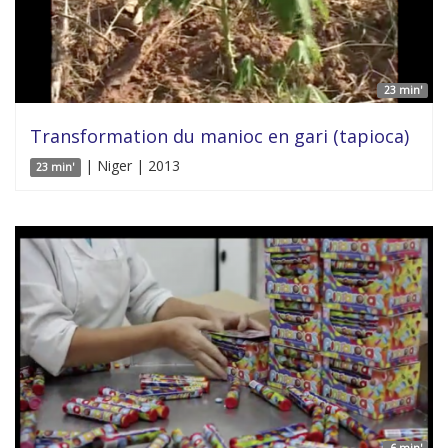
23 min'
Transformation du manioc en gari (tapioca)
| Niger | 2013
23 min'
6 min'