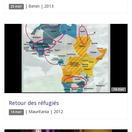
| Benin | 2013
23 min'
14 min'
Retour des réfugiés
| Mauritania | 2012
14 min'