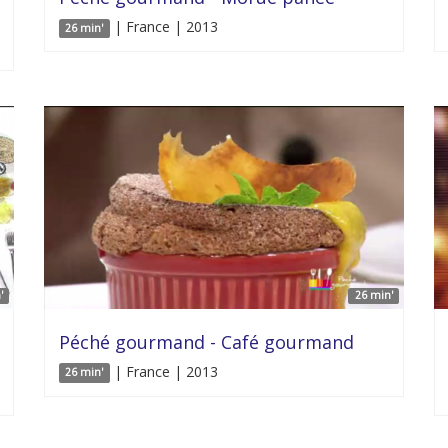
| France | 2013
26 min'
'
26 min'
Péché gourmand - Café gourmand
| France | 2013
26 min'