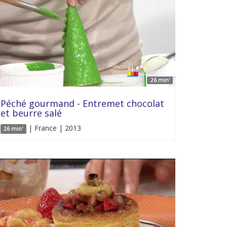
26 min'
Péché gourmand - Entremet chocolat
et beurre salé
| France | 2013
26 min'