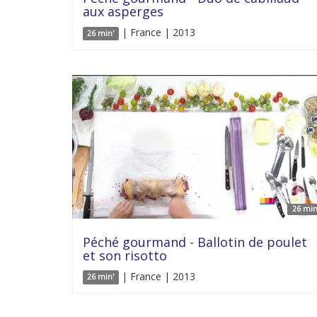
aux asperges
| France | 2013
26 min'
26 min
Péché gourmand - Ballotin de poulet
et son risotto
| France | 2013
26 min'