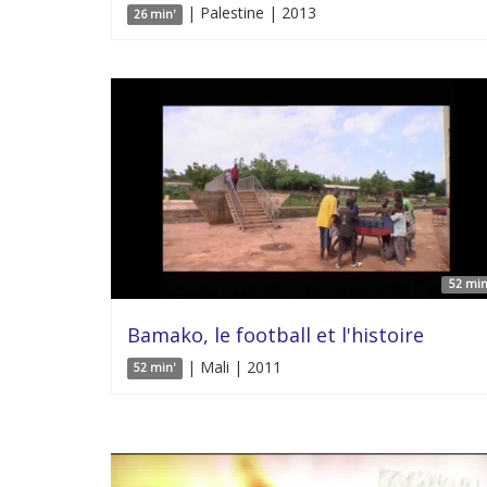
| Palestine | 2013
26 min'
52 min
Bamako, le football et l'histoire
| Mali | 2011
52 min'