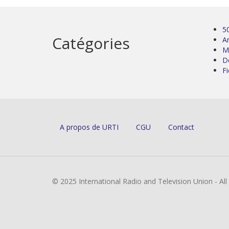
5
Catégories
Ar
M
D
Fi
A propos de URTI
CGU
Contact
© 2025 International Radio and Television Union - Al