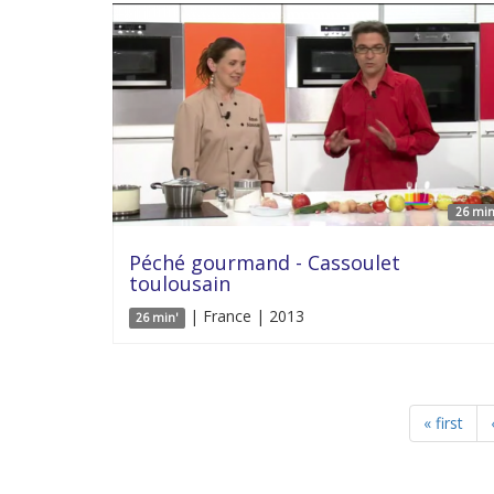
26 min
Péché gourmand - Cassoulet
toulousain
| France | 2013
26 min'
« first