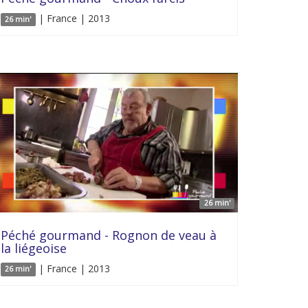
| France | 2013
26 min'
26 min'
Péché gourmand - Rognon de veau à
la liégeoise
| France | 2013
26 min'