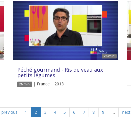
'
26 min'
Péché gourmand - Ris de veau aux
petits légumes
| France | 2013
26 min'
‹ previous
1
2
3
4
5
6
7
8
9
…
next 