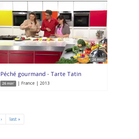
26 min'
Péché gourmand - Tarte Tatin
| France | 2013
26 min'
›
last »