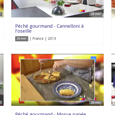
'
26 min'
Péché gourmand - Cannelloni à
l'oseille
| France | 2013
26 min'
'
26 min'
Péché gourmand - Morue panée