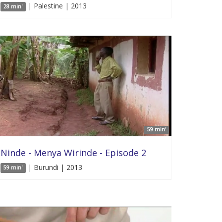
| Palestine | 2013
28 min'
59 min'
Ninde - Menya Wirinde - Episode 2
| Burundi | 2013
59 min'