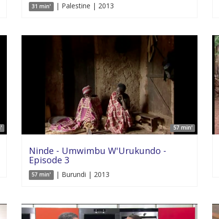
| Palestine | 2013
31 min'
'
57 min'
Ninde - Umwimbu W'Urukundo -
Episode 3
| Burundi | 2013
57 min'