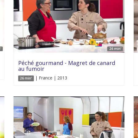
'
26 min'
Péché gourmand - Magret de canard
au fumoir
| France | 2013
26 min'