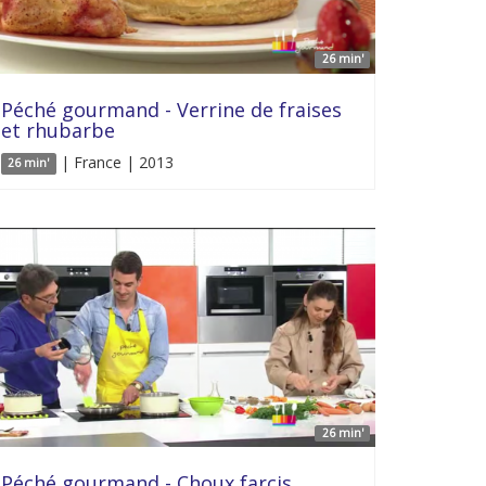
26 min'
Péché gourmand - Verrine de fraises
et rhubarbe
| France | 2013
26 min'
26 min'
Péché gourmand - Choux farcis