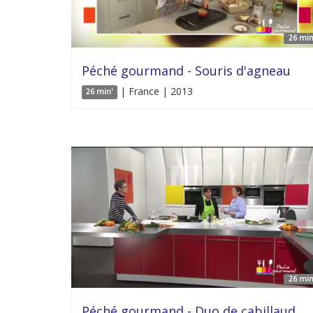
26 min
Péché gourmand - Souris d'agneau
| France | 2013
26 min'
26 min
Péché gourmand - Duo de cabillaud