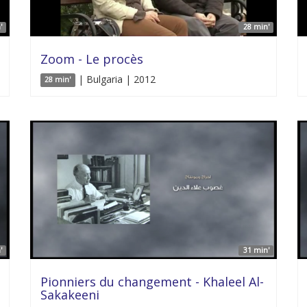
'
28 min'
Zoom - Le procès
| Bulgaria | 2012
28 min'
'
31 min'
Pionniers du changement - Khaleel Al-
Sakakeeni