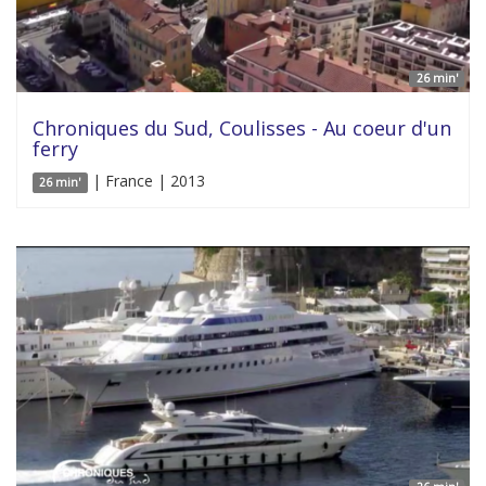
26 min'
Chroniques du Sud, Coulisses - Au coeur d'un
ferry
| France | 2013
26 min'