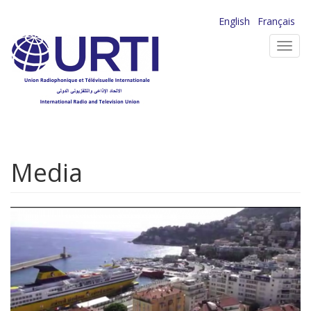
Aller
English
Français
au
Toggl
contenu
navig
principal
Media