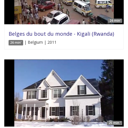
26 min'
Belges du bout du monde - Kigali (Rwanda)
| Belgium | 2011
26 min'
25 min '