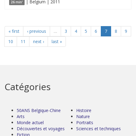
| Belgium | 2011
26 min'
« first
‹ previous
…
3
4
5
6
7
8
9
10
11
next ›
last »
Catégories
50ANS Belgique-Chine
Histoire
Arts
Nature
Monde actuel
Portraits
Découvertes et voyages
Sciences et techniques
Fiction