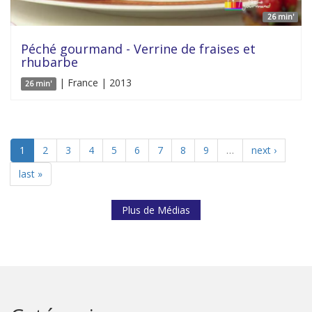
26 min'
Péché gourmand - Verrine de fraises et
rhubarbe
| France | 2013
26 min'
1
2
3
4
5
6
7
8
9
…
next ›
last »
Plus de Médias