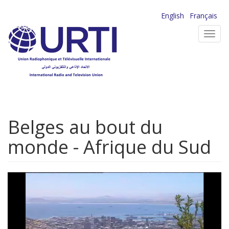
Aller
English
Français
au
Toggl
contenu
navig
principal
Belges au bout du
monde - Afrique du Sud