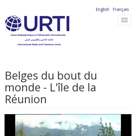
Aller
English
Français
au
Toggl
contenu
navig
principal
Belges du bout du
monde - L'île de la
Réunion