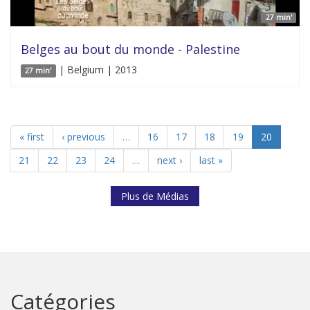
27 min'
Belges au bout du monde - Palestine
| Belgium | 2013
27 min'
« first
‹ previous
…
16
17
18
19
20
21
22
23
24
…
next ›
last »
Plus de Médias
Catégories