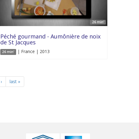
26 min'
Péché gourmand - Aumônière de noix
de St Jacques
| France | 2013
26 min'
›
last »