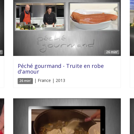
'
26 min'
Péché gourmand - Truite en robe
d'amour
| France | 2013
26 min'