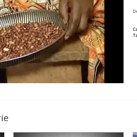
Dé
Ca
T
ie