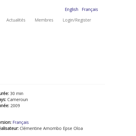
English
Français
Actualités
Membres
Login/Register
urée:
30 min
ays:
Cameroun
nnée:
2009
rsion:
Français
alisateur:
Clémentine Amombo Epse Oloa