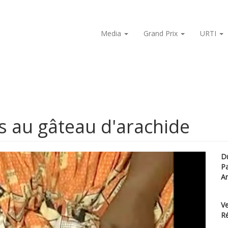
Media
Grand Prix
URTI
es au gâteau d'arachide
D
P
A
Ve
Ré