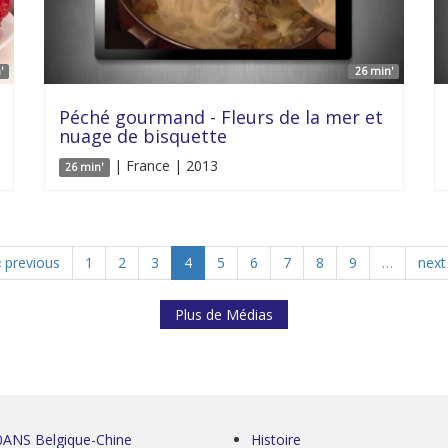
'
26 min'
Péché gourmand - Fleurs de la mer et
nuage de bisquette
| France | 2013
26 min'
‹ previous
1
2
3
4
5
6
7
8
9
…
next 
Plus de Médias
0ANS Belgique-Chine
Histoire