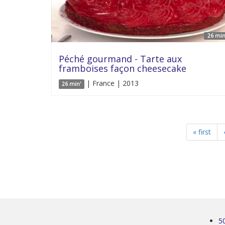
26 min
Péché gourmand - Tarte aux
framboises façon cheesecake
| France | 2013
26 min'
« first
5