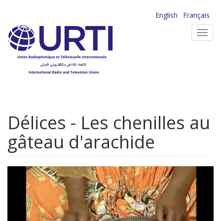
Aller
English
Français
au
Toggl
contenu
navig
principal
Délices - Les chenilles au
gâteau d'arachide