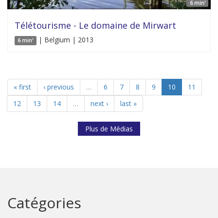
6 min'
Télétourisme - Le domaine de Mirwart
| Belgium | 2013
6 min'
« first
‹ previous
…
6
7
8
9
10
11
12
13
14
…
next ›
last »
Plus de Médias
Catégories