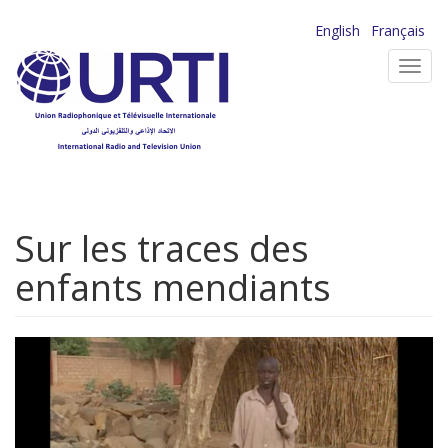
Aller
English
Français
au
Toggl
contenu
navig
principal
Sur les traces des
enfants mendiants