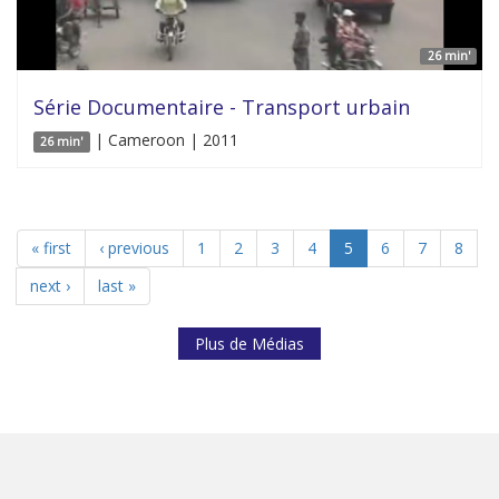
26 min'
Série Documentaire - Transport urbain
| Cameroon | 2011
26 min'
« first
‹ previous
1
2
3
4
5
6
7
8
next ›
last »
Plus de Médias