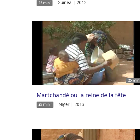
| Guinea | 2012
26 min'
25 min 
Martchandé ou la reine de la fête
| Niger | 2013
25 min '