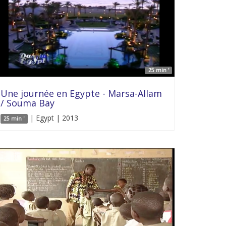
25 min '
Une journée en Egypte - Marsa-Allam
/ Souma Bay
| Egypt | 2013
25 min '