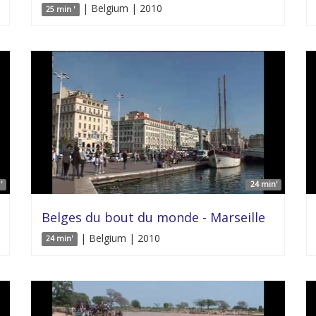
| Belgium | 2010
25 min '
'
24 min'
Belges du bout du monde - Marseille
| Belgium | 2010
24 min'