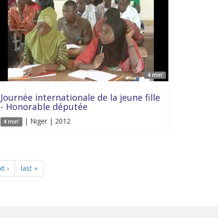
4 min'
Journée internationale de la jeune fille
- Honorable députée
| Niger | 2012
4 min'
t ›
last »