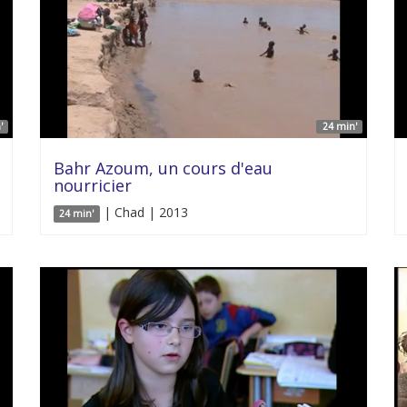
'
24 min'
Bahr Azoum, un cours d'eau
nourricier
| Chad | 2013
24 min'