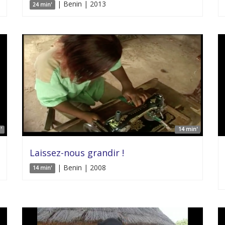
| Benin | 2013
24 min'
'
14 min'
Laissez-nous grandir !
| Benin | 2008
14 min'