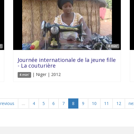
'
4 min'
Journée internationale de la jeune fille
- La couturière
| Niger | 2012
4 min'
previous
…
4
5
6
7
8
9
10
11
12
nex