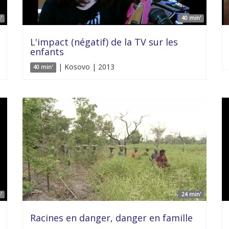
'
40 min'
L'impact (négatif) de la TV sur les
enfants
| Kosovo | 2013
40 min'
'
24 min'
Racines en danger, danger en famille