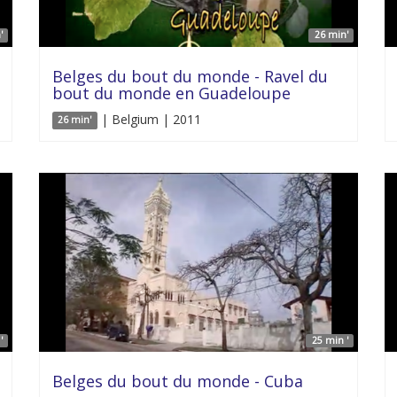
'
26 min'
Belges du bout du monde - Ravel du
bout du monde en Guadeloupe
| Belgium | 2011
26 min'
'
25 min '
Belges du bout du monde - Cuba