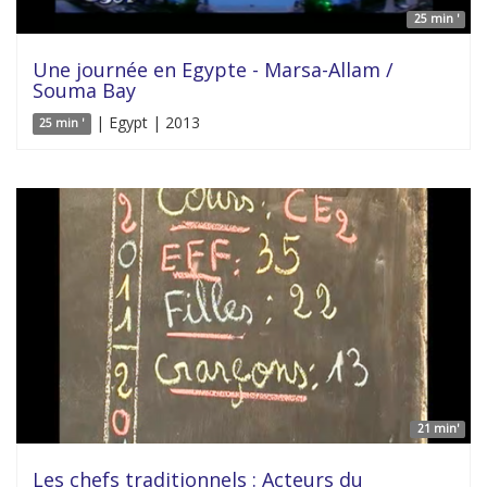
25 min '
Une journée en Egypte - Marsa-Allam /
Souma Bay
| Egypt | 2013
25 min '
21 min'
Les chefs traditionnels : Acteurs du