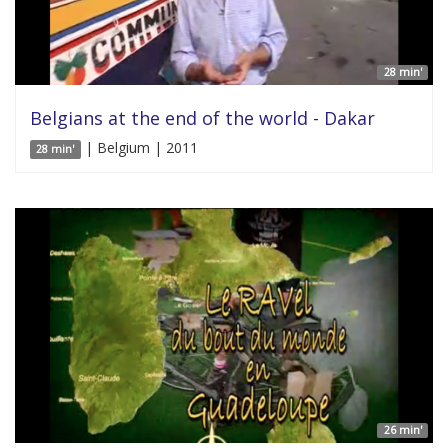
28 min'
Belgians at the end of the world - Dakar
| Belgium | 2011
28 min'
26 min'