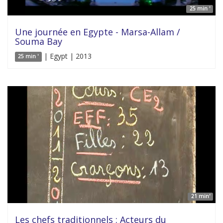
25 min '
Une journée en Egypte - Marsa-Allam /
Souma Bay
| Egypt | 2013
25 min '
21 min'
Les chefs traditionnels : Acteurs du