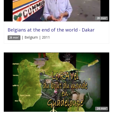
28 min'
Belgians at the end of the world - Dakar
| Belgium | 2011
28 min'
26 min'