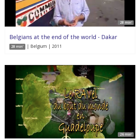
28 min'
Belgians at the end of the world - Dakar
| Belgium | 2011
28 min'
26 min'