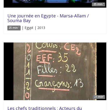
25 min '
Une journée en Egypte - Marsa-Allam /
Souma Bay
| Egypt | 2013
25 min '
21 min'
Les chefs traditionnels : Acteurs du