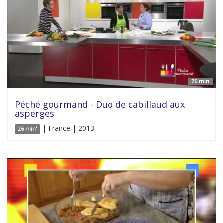
26 min'
Péché gourmand - Duo de cabillaud aux
asperges
| France | 2013
26 min'