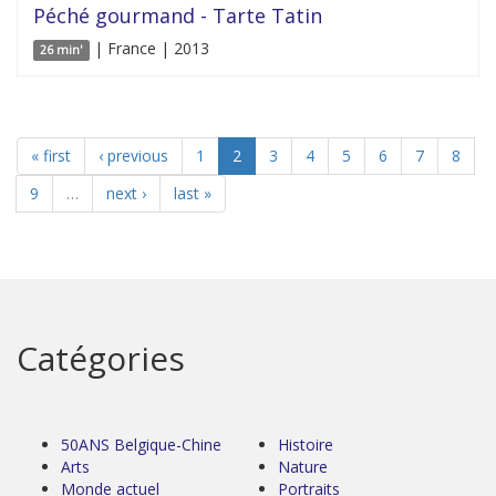
Péché gourmand - Tarte Tatin
| France | 2013
26 min'
« first
‹ previous
1
2
3
4
5
6
7
8
9
…
next ›
last »
Catégories
50ANS Belgique-Chine
Histoire
Arts
Nature
Monde actuel
Portraits