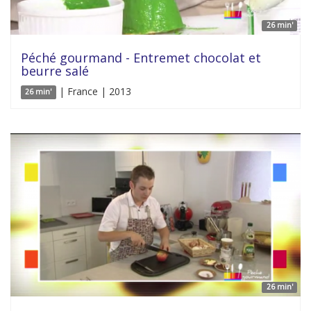
26 min'
Péché gourmand - Entremet chocolat et
beurre salé
| France | 2013
26 min'
26 min'