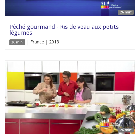
26 min'
Péché gourmand - Ris de veau aux petits
légumes
| France | 2013
26 min'
26 min'