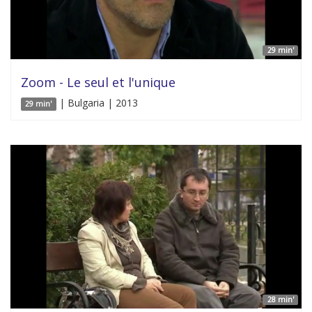
29 min'
Zoom - Le seul et l'unique
| Bulgaria | 2013
29 min'
28 min'