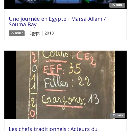
25 min '
Une journée en Egypte - Marsa-Allam /
Souma Bay
| Egypt | 2013
25 min '
21 min'
Les chefs traditionnels : Acteurs du