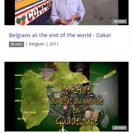
28 min'
Belgians at the end of the world - Dakar
| Belgium | 2011
28 min'
26 min'