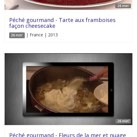
26 min'
Péché gourmand - Tarte aux framboises
façon cheesecake
| France | 2013
26 min'
26 min'
Péché gourmand - Fleurs de la mer et nuage