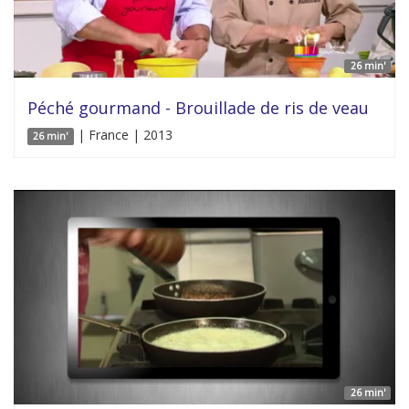
26 min'
Péché gourmand - Brouillade de ris de veau
| France | 2013
26 min'
26 min'