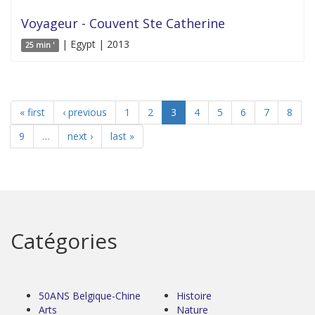
Voyageur - Couvent Ste Catherine
| Egypt | 2013
25 min '
« first
‹ previous
1
2
3
4
5
6
7
8
9
…
next ›
last »
Catégories
50ANS Belgique-Chine
Histoire
Arts
Nature