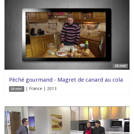
26 min'
Péché gourmand - Magret de canard au cola
| France | 2013
26 min'