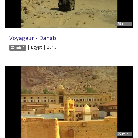
25 min '
Voyageur - Dahab
| Egypt | 2013
25 min '
25 min '