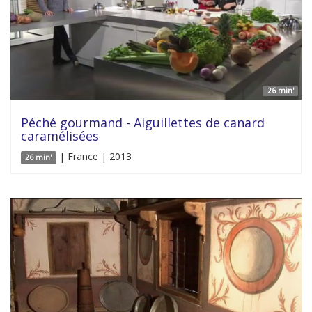
26 min'
Péché gourmand - Aiguillettes de canard
caramélisées
| France | 2013
26 min'