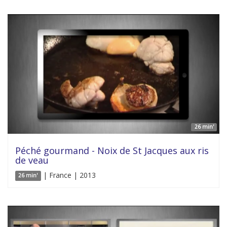
26 min'
Péché gourmand - Noix de St Jacques aux ris
de veau
| France | 2013
26 min'