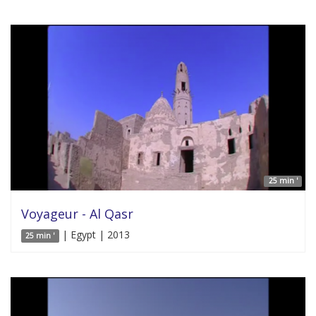
25 min '
Voyageur - Al Qasr
| Egypt | 2013
25 min '