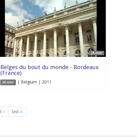
26 min'
Belges du bout du monde - Bordeaux
(France)
| Belgium | 2011
26 min'
t ›
last »