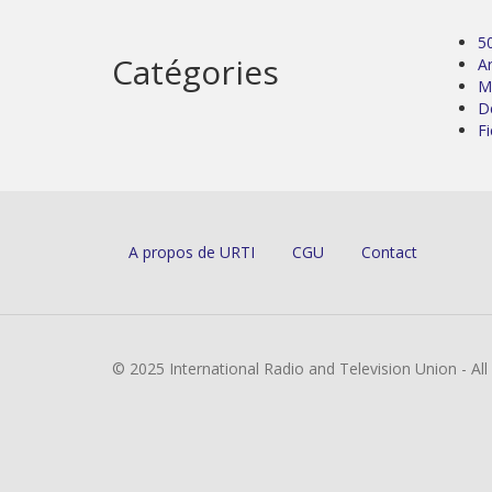
5
Catégories
Ar
M
D
Fi
A propos de URTI
CGU
Contact
© 2025 International Radio and Television Union - Al