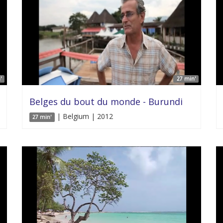
'
27 min'
Belges du bout du monde - Burundi
| Belgium | 2012
27 min'