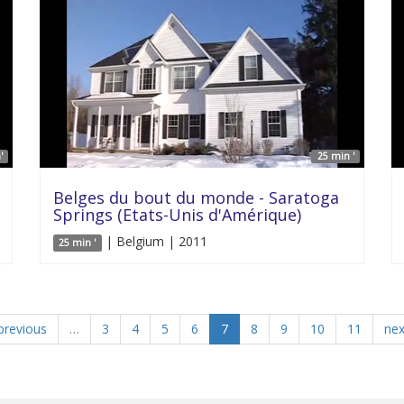
'
25 min '
Belges du bout du monde - Saratoga
Springs (Etats-Unis d'Amérique)
| Belgium | 2011
25 min '
 previous
…
3
4
5
6
7
8
9
10
11
nex