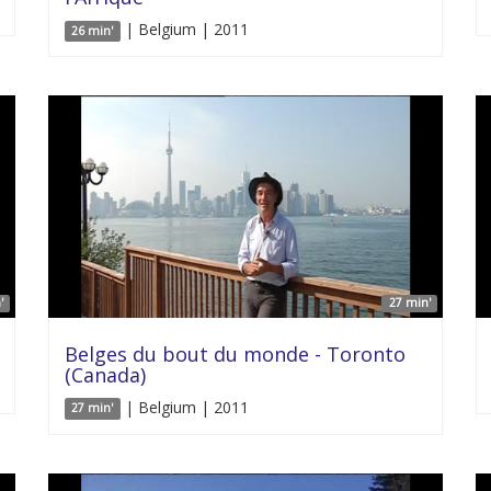
| Belgium | 2011
26 min'
'
27 min'
Belges du bout du monde - Toronto
(Canada)
| Belgium | 2011
27 min'