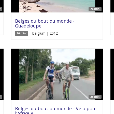
'
26 min'
Belges du bout du monde -
Guadeloupe
| Belgium | 2012
26 min'
'
26 min'
Belges du bout du monde - Vélo pour
l'Afrique