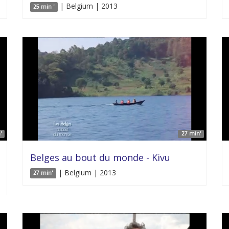
| Belgium | 2013
25 min '
'
27 min'
Belges au bout du monde - Kivu
| Belgium | 2013
27 min'