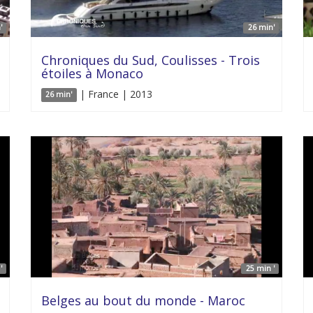
'
26 min'
Chroniques du Sud, Coulisses - Trois
étoiles à Monaco
| France | 2013
26 min'
'
25 min '
Belges au bout du monde - Maroc