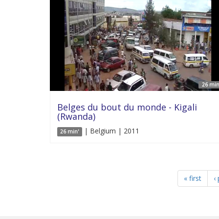
26 min
Belges du bout du monde - Kigali
(Rwanda)
| Belgium | 2011
26 min'
« first
‹