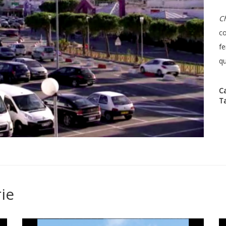
C
co
f
qu
Ca
T
ie