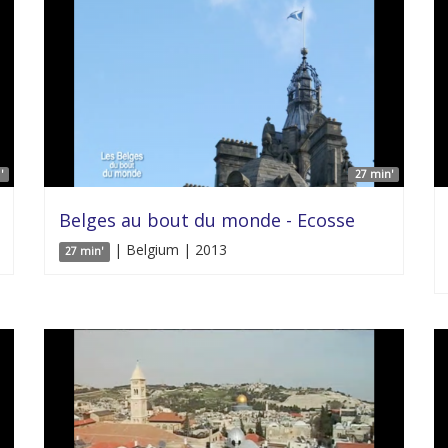
'
27 min'
Belges au bout du monde - Ecosse
| Belgium | 2013
27 min'