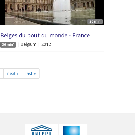
26 min'
Belges du bout du monde - France
| Belgium | 2012
26 min'
next ›
last »