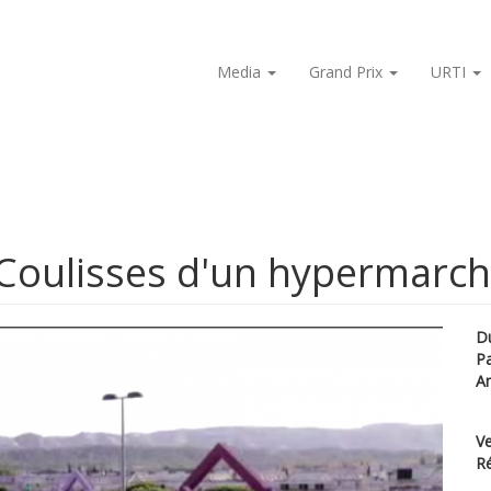
Media
Grand Prix
URTI
Coulisses d'un hypermarc
D
P
A
Ve
Ré