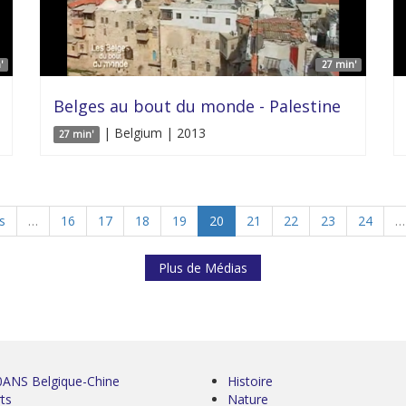
'
27 min'
Belges au bout du monde - Palestine
| Belgium | 2013
27 min'
s
…
16
17
18
19
20
21
22
23
24
…
Plus de Médias
0ANS Belgique-Chine
Histoire
ts
Nature