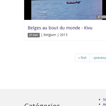
27 min
Belges au bout du monde - Kivu
| Belgium | 2013
27 min'
« first
‹ previou
5
Catégories
Ar