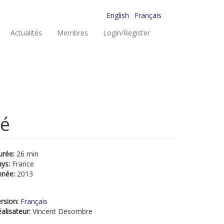
English
Français
Actualités
Membres
Login/Register
hé
urée:
26 min
ays:
France
nnée:
2013
rsion:
Français
alisateur:
Vincent Desombre