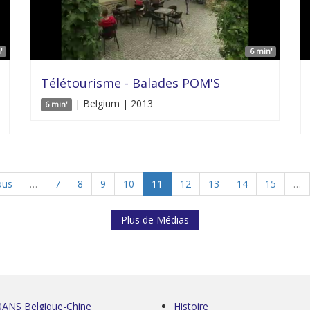
'
6 min'
Télétourisme - Balades POM'S
| Belgium | 2013
6 min'
ous
…
7
8
9
10
11
12
13
14
15
…
Plus de Médias
0ANS Belgique-Chine
Histoire