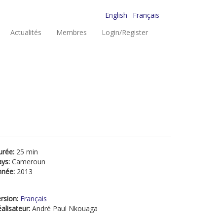
English
Français
Actualités
Membres
Login/Register
urée:
25 min
ays:
Cameroun
nnée:
2013
rsion:
Français
alisateur:
André Paul Nkouaga