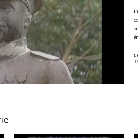
L’
co
br
ém
Ca
T
ie