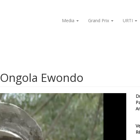
Media
Grand Prix
URTI
- Ongola Ewondo
D
P
A
Ve
Ré