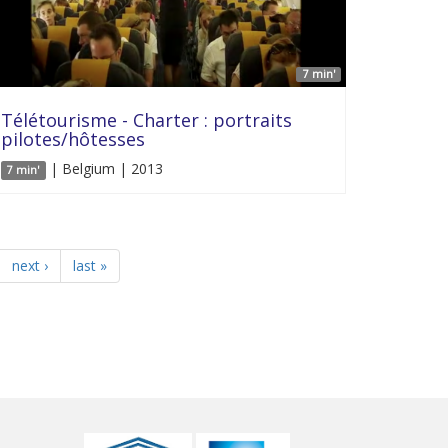
7 min'
Télétourisme - Charter : portraits
pilotes/hôtesses
| Belgium | 2013
7 min'
next ›
last »