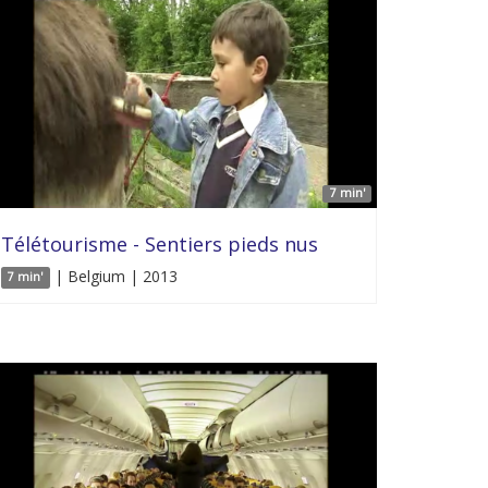
7 min'
Télétourisme - Sentiers pieds nus
| Belgium | 2013
7 min'