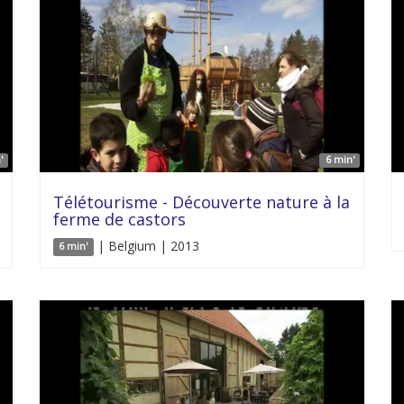
'
6 min'
Télétourisme - Découverte nature à la
ferme de castors
| Belgium | 2013
6 min'