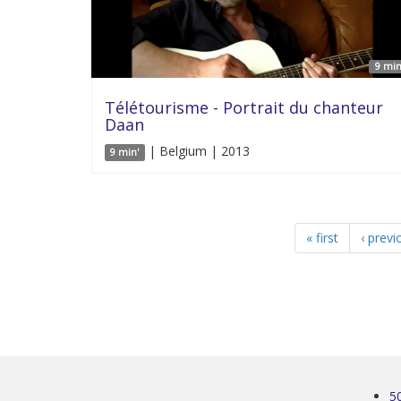
9 min
Télétourisme - Portrait du chanteur
Daan
| Belgium | 2013
9 min'
« first
‹ previ
5