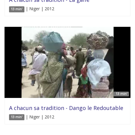
| Niger | 2012
13 min'
13 min'
A chacun sa tradition - Dango le Redoutable
| Niger | 2012
13 min'