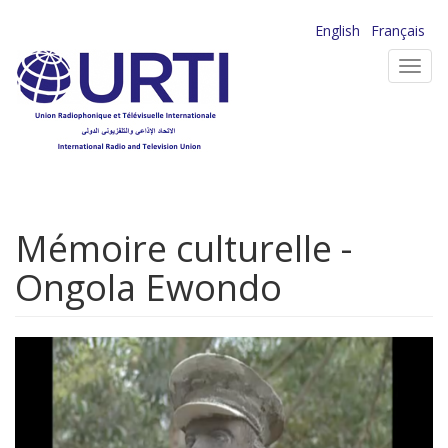
Aller
English
Français
au
Toggl
contenu
navig
principal
Mémoire culturelle -
Ongola Ewondo