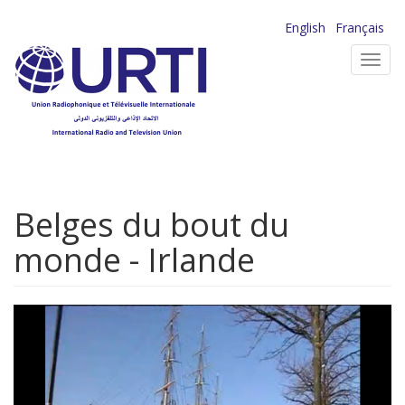
Aller
English
Français
au
Toggl
contenu
navig
principal
Belges du bout du
monde - Irlande