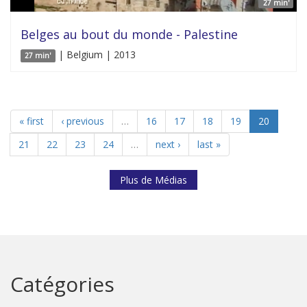
27 min'
Belges au bout du monde - Palestine
| Belgium | 2013
27 min'
« first
‹ previous
…
16
17
18
19
20
21
22
23
24
…
next ›
last »
Plus de Médias
Catégories